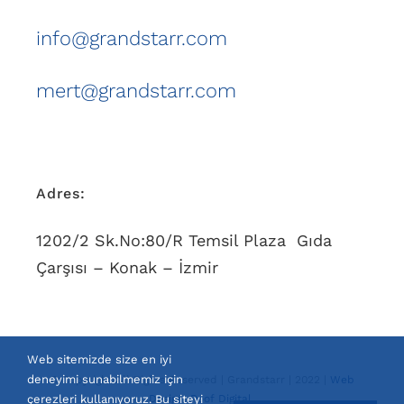
info@grandstarr.com
mert@grandstarr.com
Adres:
1202/2 Sk.No:80/R Temsil Plaza Gıda
Çarşısı – Konak – İzmir
Web sitemizde size en iyi
deneyimi sunabilmemiz için
© Copyright All Rights Reserved | Grandstarr | 2022 |
Web
çerezleri kullanıyoruz. Bu siteyi
Design: Roof Digital