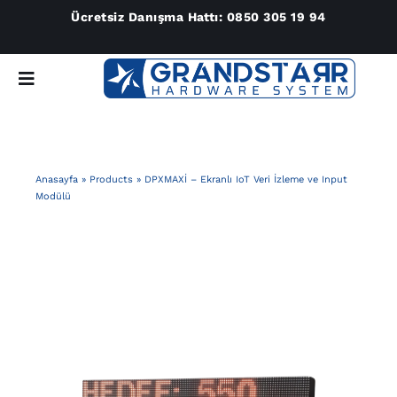
Skip
Ücretsiz Danışma Hattı:
0850 305 19 94
to
content
Toggle
Navigation
Anasayfa
Anasayfa
»
Products
»
DPXMAXİ – Ekranlı IoT Veri İzleme ve Input
Hakkımızda
Modülü
Ürünler
Destek & Yüklemeler
İletişim