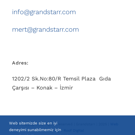
info@grandstarr.com
mert@grandstarr.com
Adres:
1202/2 Sk.No:80/R Temsil Plaza Gıda
Çarşısı – Konak – İzmir
Web sitemizde size en iyi
© Copyright All Rights Reserved | Grandstarr | 2025 |
Web
deneyimi sunabilmemiz için
Design: Roof Digital