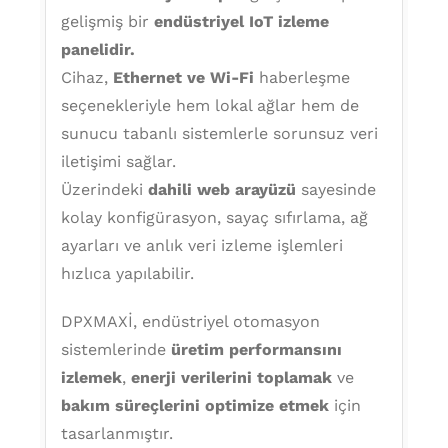
gelişmiş bir
endüstriyel IoT izleme
panelidir.
Cihaz,
Ethernet ve Wi-Fi
haberleşme
seçenekleriyle hem lokal ağlar hem de
sunucu tabanlı sistemlerle sorunsuz veri
iletişimi sağlar.
Üzerindeki
dahili web arayüzü
sayesinde
kolay konfigürasyon, sayaç sıfırlama, ağ
ayarları ve anlık veri izleme işlemleri
hızlıca yapılabilir.
DPXMAXİ, endüstriyel otomasyon
sistemlerinde
üretim performansını
izlemek
,
enerji verilerini toplamak
ve
bakım süreçlerini optimize etmek
için
tasarlanmıştır.