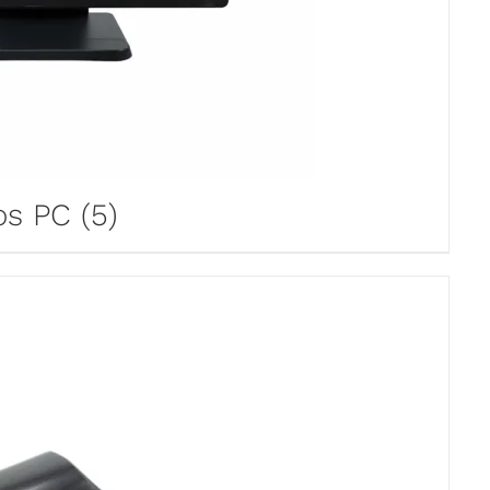
os PC
(5)