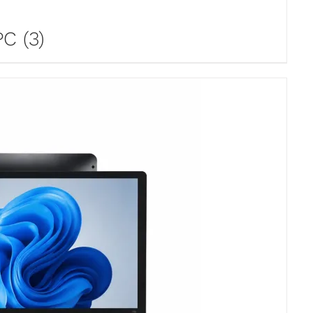
 PC
(3)