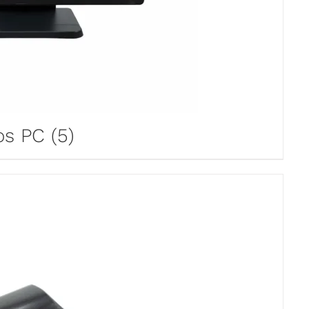
os PC
(5)