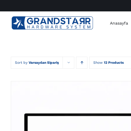
Skip
to
content
Anasayfa
Sort by
Varsayılan Sipariş
Show
12 Products