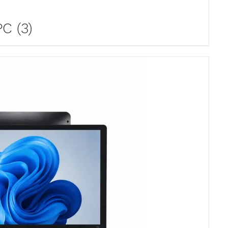
 PC
(3)